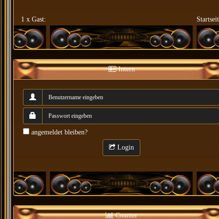
1 x Gast:
Startsei
Intern
angemeldet bleiben?
Login
Counter