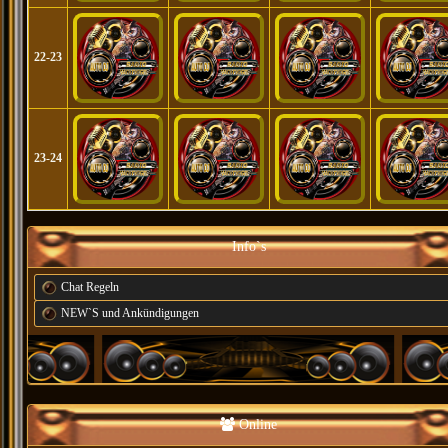
22-23
23-24
Info`s
Chat Regeln
NEW`S und Ankündigungen
Online