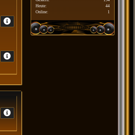
Heute:
44
Online:
1