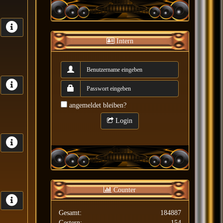
Intern
angemeldet bleiben?
Login
Counter
Gesamt:
184887
Gestern:
154