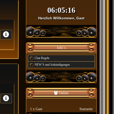
Herzlich Willkommen, Gast
Info`s
Chat Regeln
NEW`S und Ankündigungen
Online
1 x Gast:
Startseite